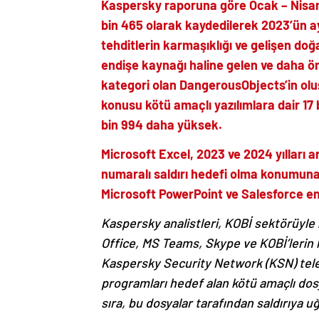
Kaspersky raporuna göre Ocak – Nisan 
bin 465 olarak kaydedilerek 2023’ün ay
tehditlerin karmaşıklığı ve gelişen doğa
endişe kaynağı haline gelen ve daha ön
kategori olan DangerousObjects’in olu
konusu kötü amaçlı yazılımlara dair 17 b
bin 994 daha yüksek.
Microsoft Excel, 2023 ve 2024 yılları 
numaralı saldırı hedefi olma konumuna y
Microsoft PowerPoint ve Salesforce en
Kaspersky analistleri, KOBİ sektörüyle i
Office, MS Teams, Skype ve KOBİ’lerin k
Kaspersky Security Network (KSN) telem
programları hedef alan kötü amaçlı dosy
sıra, bu dosyalar tarafından saldırıya uğ