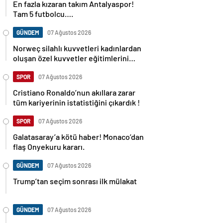
En fazla kızaran takım Antalyaspor!
Tam 5 futbolcu….
GÜNDEM
07 Ağustos 2026
Norweç silahlı kuvvetleri kadınlardan
oluşan özel kuvvetler eğitimlerini
başlattı.
SPOR
07 Ağustos 2026
Cristiano Ronaldo’nun akıllara zarar
tüm kariyerinin istatistiğini çıkardık !
SPOR
07 Ağustos 2026
Galatasaray’a kötü haber! Monaco’dan
flaş Onyekuru kararı.
GÜNDEM
07 Ağustos 2026
Trump’tan seçim sonrası ilk mülakat
GÜNDEM
07 Ağustos 2026