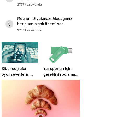
2767 kez okundu
Mecnun Otyakmaz: Alacağımız
her puanın çok önemi var
5
2763 kez okundu
Siber suçlular
Yaz sporları için
oyunseverlerin
gerekli depolama
peşinde
çözümleri