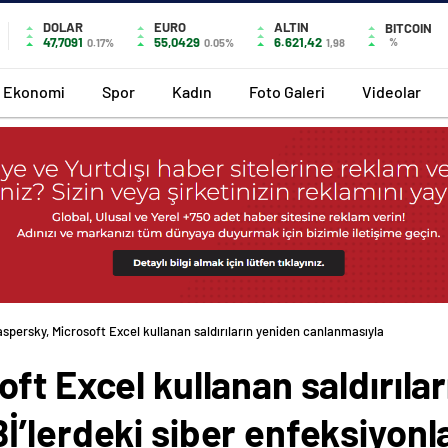
DOLAR
EURO
ALTIN
BITCOIN
47,7091
55,0429
6.621,42
%
0.17%
0.05%
1,98
Ekonomi
Spor
Kadın
Foto Galeri
Videolar
spersky, Microsoft Excel kullanan saldırıların yeniden canlanmasıyla
ft Excel kullanan saldırıla
’lerdeki siber enfeksiyonlar