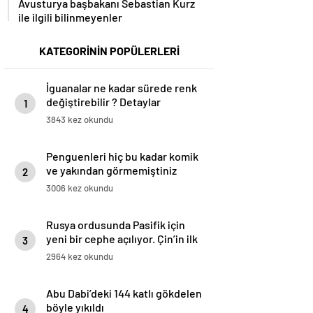
Avusturya başbakanı Sebastian Kurz
ile ilgili bilinmeyenler
KATEGORİNİN POPÜLERLERİ
İguanalar ne kadar sürede renk
değiştirebilir ? Detaylar
1
burada…
3843 kez okundu
Penguenleri hiç bu kadar komik
ve yakından görmemiştiniz
2
3006 kez okundu
Rusya ordusunda Pasifik için
yeni bir cephe açılıyor. Çin’in ilk
3
tepkisi!
2964 kez okundu
Abu Dabi’deki 144 katlı gökdelen
böyle yıkıldı
4