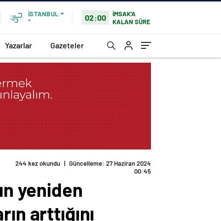
İMSAK'A
İSTANBUL
02:00
KALAN SÜRE
°
Yazarlar
Gazeteler
244 kez okundu
|
Güncelleme: 27 Haziran 2024
00:45
rın yeniden
ın arttığını