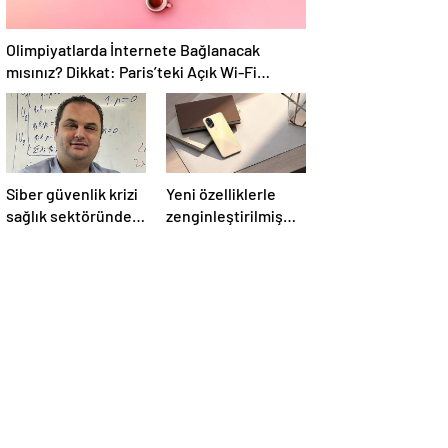
Olimpiyatlarda İnternete Bağlanacak
mısınız? Dikkat: Paris’teki Açık Wi-Fi
Ağlarının %25’i Güvenli Değil!
Siber güvenlik krizi
Yeni özelliklerle
sağlık sektöründe
zenginleştirilmiş
yaşansaydı neler
OPPO A38 satışta
olurdu