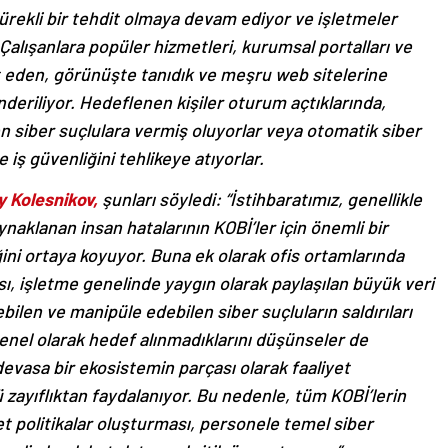
sürekli bir tehdit olmaya devam ediyor ve işletmeler
 Çalışanlara popüler hizmetleri, kurumsal portalları ve
lit eden, görünüşte tanıdık ve meşru web sitelerine
deriliyor. Hedeflenen kişiler oturum açtıklarında,
den siber suçlulara vermiş oluyorlar veya otomatik siber
ve iş güvenliğini tehlikeye atıyorlar.
y Kolesnikov,
şunları söyledi: “İstihbaratımız, genellikle
ynaklanan insan hatalarının KOBİ’ler için önemli bir
ini ortaya koyuyor. Buna ek olarak ofis ortamlarında
sı, işletme genelinde yaygın olarak paylaşılan büyük veri
bilen ve manipüle edebilen siber suçluların saldırıları
r genel olarak hedef alınmadıklarını düşünseler de
 devasa bir ekosistemin parçası olarak faaliyet
ü zayıflıktan faydalanıyor. Bu nedenle, tüm KOBİ’lerin
et politikalar oluşturması, personele temel siber