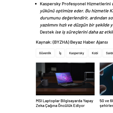
Kaspersky Profesyonel Hizmetlerini
u
yükünü optimize eder. Bu hizmetle K
durumunu değerlendirir, ardından so
yazılımını hızlı ve düzgün bir şekilde y
Destek
ise iş süreçlerini daha az etki
Kaynak: (BYZHA) Beyaz Haber Ajansı
Güvenlik
İş
Kaspersky
Kobi
Saldı
MSI Laptoplar Bilgisayarda Yapay
5G ve 6G
Zeka Çağına Öncülük Ediyor
şehirle
şekille