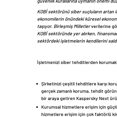
güvenlik kurallarına uymanın önemi düze
KOBİ sektörünü siber suçluların artan i
ekonomilerin önündeki küresel ekonomi
taşıyor. Birleşmiş Milletler
verilerine g
KOBİ sektöründe yer alırken, finansmana
sektördeki işletmelerin kendilerini saldı
İşletmenizi siber tehditlerden korumak 
Şirketinizi çeşitli tehditlere karşı k
gerçek zamanlı koruma, tehdit görünü
bir araya getiren Kaspersky Next ürün
Kurumsal hizmetlere erişim için güçlü 
hizmetlere erişim için çok faktörlü k