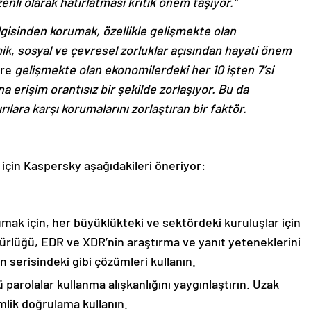
nli olarak hatırlatması kritik önem taşıyor.”
lgisinden korumak, özellikle gelişmekte olan
k, sosyal ve çevresel zorluklar açısından hayati önem
öre
gelişmekte olan ekonomilerdeki her 10 işten 7’si
 erişim orantısız bir şekilde zorlaşıyor. Bu da
rılara karşı korumalarını zorlaştıran bir faktör.
için Kaspersky aşağıdakileri öneriyor:
orumak için, her büyüklükteki ve sektördeki kuruluşlar için
rlüğü, EDR ve XDR’nin araştırma ve yanıt yeteneklerini
 serisindeki gibi çözümleri kullanın.
parolalar kullanma alışkanlığını yaygınlaştırın. Uzak
imlik doğrulama kullanın.