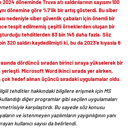
2024 döneminde Truva atı saldırılarının sayısını 100
nı dönemine göre %7’lik bir artış gösterdi. Bu siber
sı nedeniyle siber güvenlik çabaları için önemli bir
ce tespit edilmemiş çeşitli örneklerden oluşan bir
şturduğu tehditlerden 83 bin 145 daha fazla. Söz
in 320 saldırı kaydedilmişti ki, bu da 2023’e kıyasla 6
arasında dördüncü sıradan birinci sıraya yükselerek bir
erleşti. Microsoft Word ikinci sırada yer alırken,
 çok hedef alınan üçüncü sıradaki uygulamalar oldu.
lgili tehditler hakkındaki bilgilere erişmek için MS
ullandığı diğer programlar gibi seçilen uygulamaları
etrisiyle karşılaştırdı. Bu sayede söz konusu
aların ve istenmeyen yazılımların yaygınlığının yanı
rayan kullanıcı sayısı da belirlendi.