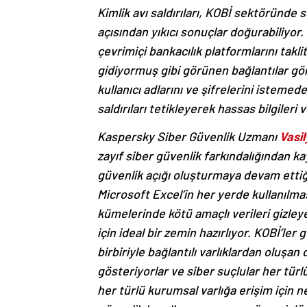
Kimlik avı saldırıları, KOBİ sektöründe 
açısından yıkıcı sonuçlar doğurabiliyor.
çevrimiçi bankacılık platformlarını tak
gidiyormuş gibi görünen bağlantılar gön
kullanıcı adlarını ve şifrelerini isteme
saldırıları tetikleyerek hassas bilgileri 
Kaspersky Siber Güvenlik Uzmanı
Vasil
zayıf siber güvenlik farkındalığından ka
güvenlik açığı oluşturmaya devam ettiğ
Microsoft Excel’in her yerde kullanılma
kümelerinde kötü amaçlı verileri gizleye
için ideal bir zemin hazırlıyor. KOBİ’le
birbiriyle bağlantılı varlıklardan oluşan
gösteriyorlar ve siber suçlular her türl
her türlü kurumsal varlığa erişim için n