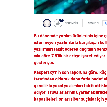
0
BEĞENDİM
ABONE OL
Bu dönemde yazılım ürünlerinin içine gi
istenmeyen yazılımlarla karşılaşan kullan
yazılımları taklit ederek dağıtılan benz
yıla göre %8’lik bir artışa işaret ediyo
gösteriyor.
Kaspersky’nin son raporuna göre, küçük 
tarafından giderek daha fazla hedef alın
genellikle yasal yazılımları taklit ettik
ediyor. Truva atlarının uyarlanabilirli
kapasiteleri, onları siber suçlular için 