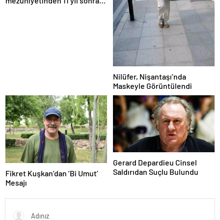
mezuniyetinden 11 yıl sonra
Boğaziçi Üniversitesi’nde
Nilüfer, Nişantaşı’nda
Maskeyle Görüntülendi
Gerard Depardieu Cinsel
Saldırıdan Suçlu Bulundu
Fikret Kuşkan’dan ‘Bi Umut’
Mesajı