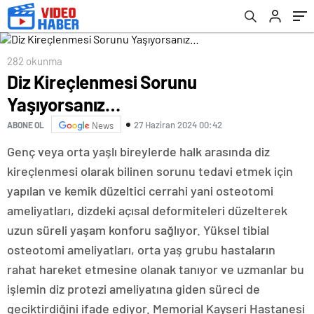
282 okunma
Diz Kireçlenmesi Sorunu
Yaşıyorsanız…
27 Haziran 2024 00:42
ABONE OL
News
Genç veya orta yaşlı bireylerde halk arasında diz
kireçlenmesi olarak bilinen sorunu tedavi etmek için
yapılan ve kemik düzeltici cerrahi yani osteotomi
ameliyatları, dizdeki açısal deformiteleri düzelterek
uzun süreli yaşam konforu sağlıyor. Yüksel tibial
osteotomi ameliyatları, orta yaş grubu hastaların
rahat hareket etmesine olanak tanıyor ve uzmanlar bu
işlemin diz protezi ameliyatına giden süreci de
geciktirdiğini ifade ediyor. Memorial Kayseri Hastanesi