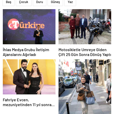
Baş
Çocuk
Duru
Güneş
Yaz
İhlas Medya Grubu İletişim
Motosikletle Umreye Giden
Ajanslarını Ağırladı
Çift 25 Gün Sonra Dönüş Yaptı
Fahriye Evcen,
mezuniyetinden 11 yıl sonra
Boğaziçi Üniversitesi’nde