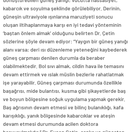
dönüştürebilen güneş yanığı; vücutta hassasiyet,
kabarcık ve soyulma şeklinde görülebiliyor. Derinin,
güneşin ultraviyole ışınlarına maruziyeti sonucu
oluşan iltihaplanmaya karşı en iyi tedavi yönteminin
‘baştan önlem almak’ olduğunu belirten Dr. Çetin
sözlerine şöyle devam ediyor: “Yaygın bir güneş yanığı
alanı varsa; deri ısı düzenleme yeteneğini kaybederek
güneş çarpması denilen durumla da beraber
olabilmektedir. Bol sıvı almak, cildin hava ile temasını
devam ettirmek ve ıslak müslin bezlerle rahatlatmak
işe yarayabilir. Güneş çarpması durumunda özellikle
başağrısı, mide bulantısı, kusma gibi şikayetlerde baş
ve boyun bölgesine soğuk uygulama yapmak gerekir.
Baş ağrısının devam etmesi ve bilinç bulanıklığı, kafa
karışıklığı, yanık bölgesinde kabarcıklar ve ateşin
devam etmesi durumunda acilen doktora