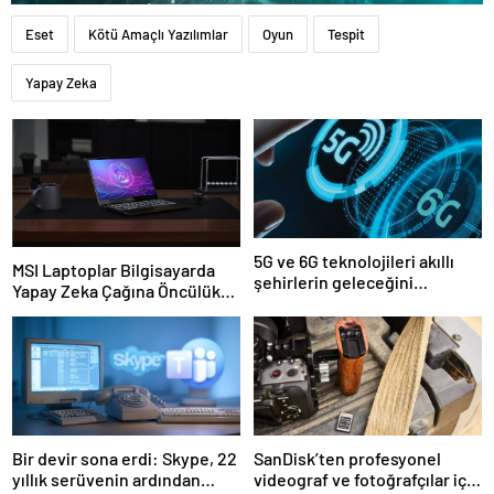
Eset
Kötü Amaçlı Yazılımlar
Oyun
Tespit
Yapay Zeka
5G ve 6G teknolojileri akıllı
MSI Laptoplar Bilgisayarda
şehirlerin geleceğini
Yapay Zeka Çağına Öncülük
şekillendirecek
Ediyor
Bir devir sona erdi: Skype, 22
SanDisk’ten profesyonel
yıllık serüvenin ardından
videograf ve fotoğrafçılar için