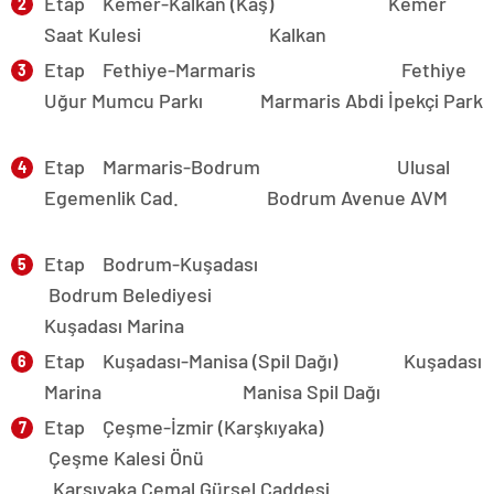
Etap Kemer-Kalkan (Kaş) Kemer
Saat Kulesi Kalkan
Etap
Fethiye-Marmaris
Fethiye
Uğur Mumcu Parkı Marmaris Abdi İpekçi Park
Etap
Marmaris-Bodrum
Ulusal
Egemenlik Cad. Bodrum Avenue AVM
Etap
Bodrum-Kuşadası
Bodrum Belediyesi
Kuşadası Marina
Etap
Kuşadası-Manisa (Spil Dağı)
Kuşadası
Marina Manisa Spil Dağı
Etap Çeşme-İzmir (Karşkıyaka)
Çeşme Kalesi Önü
Karşıyaka Cemal Gürsel Caddesi