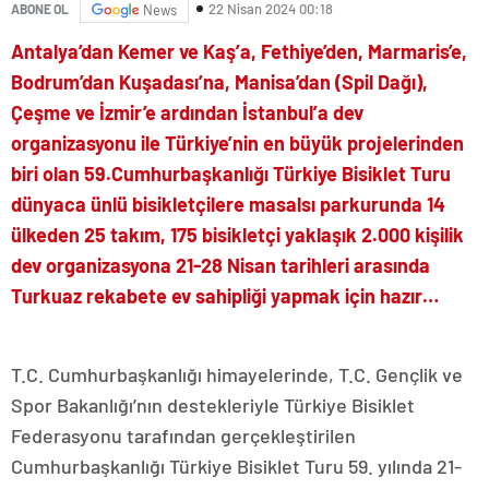
22 Nisan 2024 00:18
ABONE OL
News
Antalya’dan Kemer ve Kaş’a, Fethiye’den, Marmaris’e,
Bodrum’dan Kuşadası’na, Manisa’dan (Spil Dağı),
Çeşme ve İzmir’e ardından İstanbul’a dev
organizasyonu ile Türkiye’nin en büyük projelerinden
biri olan 59.Cumhurbaşkanlığı Türkiye Bisiklet Turu
dünyaca ünlü bisikletçilere masalsı parkurunda 14
ülkeden 25 takım, 175 bisikletçi
y
aklaşık 2.000 kişilik
dev organizasyona 21-28 Nisan tarihleri arasında
Turkuaz rekabete ev sahipliği yapmak için hazır…
T.C. Cumhurbaşkanlığı himayelerinde, T.C. Gençlik ve
Spor Bakanlığı’nın destekleriyle Türkiye Bisiklet
Federasyonu tarafından gerçekleştirilen
Cumhurbaşkanlığı Türkiye Bisiklet Turu 59. yılında 21-