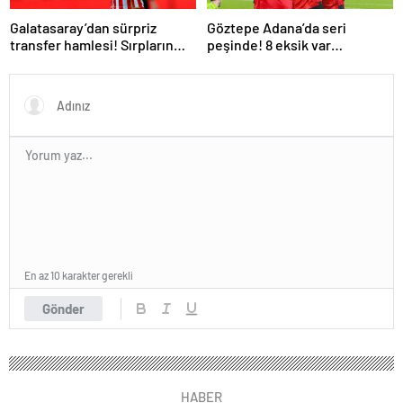
Galatasaray’dan sürpriz
Göztepe Adana’da seri
transfer hamlesi! Sırpların
peşinde! 8 eksik var…
genç yıldızını alıyor…
En az 10 karakter gerekli
Gönder
HABER