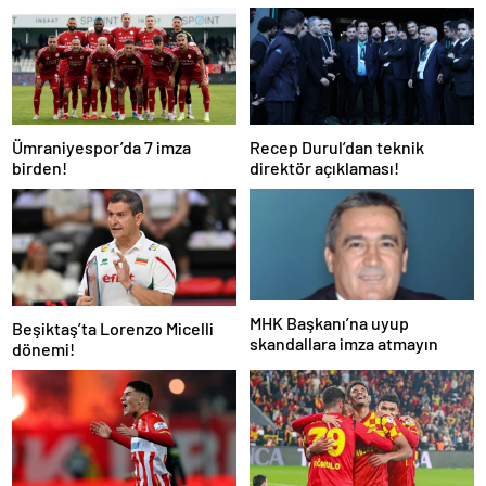
Ümraniyespor’da 7 imza
Recep Durul’dan teknik
birden!
direktör açıklaması!
MHK Başkanı’na uyup
Beşiktaş’ta Lorenzo Micelli
skandallara imza atmayın
dönemi!