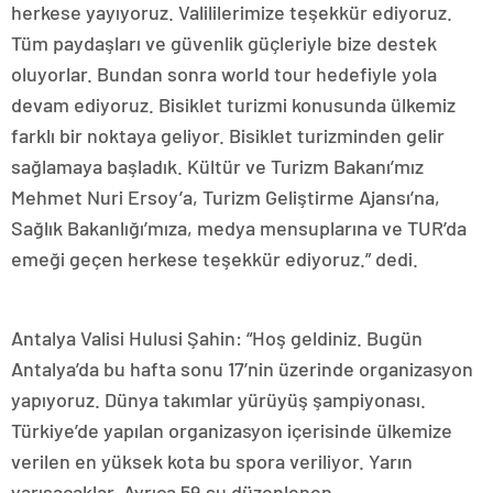
herkese yayıyoruz. Valililerimize teşekkür ediyoruz.
Tüm paydaşları ve güvenlik güçleriyle bize destek
oluyorlar. Bundan sonra world tour hedefiyle yola
devam ediyoruz. Bisiklet turizmi konusunda ülkemiz
farklı bir noktaya geliyor. Bisiklet turizminden gelir
sağlamaya başladık. Kültür ve Turizm Bakanı’mız
Mehmet Nuri Ersoy’a, Turizm Geliştirme Ajansı’na,
Sağlık Bakanlığı’mıza, medya mensuplarına ve TUR’da
emeği geçen herkese teşekkür ediyoruz.” dedi.
Antalya Valisi Hulusi Şahin: “Hoş geldiniz. Bugün
Antalya’da bu hafta sonu 17’nin üzerinde organizasyon
yapıyoruz. Dünya takımlar yürüyüş şampiyonası.
Türkiye’de yapılan organizasyon içerisinde ülkemize
verilen en yüksek kota bu spora veriliyor. Yarın
yarışacaklar. Ayrıca 59.su düzenlenen