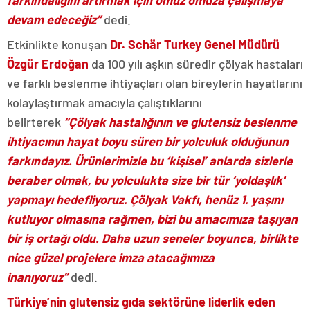
farkındalığını artırmak için omuz omuza çalışmaya
devam edeceğiz”
dedi.
Etkinlikte konuşan
Dr. Schär Turkey Genel Müdürü
Özgür Erdoğan
da 100 yılı aşkın süredir çölyak hastaları
ve farklı beslenme ihtiyaçları olan bireylerin hayatlarını
kolaylaştırmak amacıyla çalıştıklarını
belirterek
“Çölyak hastalığının ve glutensiz beslenme
ihtiyacının hayat boyu süren bir yolculuk olduğunun
farkındayız. Ürünlerimizle bu ‘kişisel’ anlarda sizlerle
beraber olmak, bu yolculukta size bir tür ‘yoldaşlık’
yapmayı hedefliyoruz. Çölyak Vakfı, henüz 1. yaşını
kutluyor olmasına rağmen, bizi bu amacımıza taşıyan
bir iş ortağı oldu. Daha uzun seneler boyunca, birlikte
nice güzel projelere imza atacağımıza
inanıyoruz”
dedi.
Türkiye’nin glutensiz gıda sektörüne liderlik eden