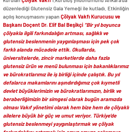
kurulan
Çölyak Vakfı
1.kuruluş yıldönümünü Ankara’da
düzenlediği Glutensiz Gala Yemeği ile kutladı. Etkinliğin
açılış konuşmasını yapan
Çölyak Vakfı Kurucusu ve
Başkanı Doçent Dr. Elif Bal Beşikçi
“Bir yıl boyunca
çölyakla ilgili farkındalığın artması, sağlıklı ve
glutensiz beslenmenin yaygınlaşması için pek çok
farklı alanda mücadele ettik.
Okullarda,
üniversitelerde, zincir marketlerde daha fazla
glutensiz ürün ve menü bulunması için bakanlıklarımız
ve bürokratlarımız ile iş birliği içinde çalıştık. Bu yıl
defalarca makamlarını aşındırdığımız çok kıymetli
devlet büyüklerimizin ve bürokratlarımızın, birlik ve
beraberliğimizin bir simgesi olarak bugün aramızda
olması Vakıf yönetimi olarak hem bize hem de çölyaklı
ailelere büyük bir güç ve umut veriyor. Türkiye’de
glutensiz beslenmeyi yaygınlaştırmak ve çölyak