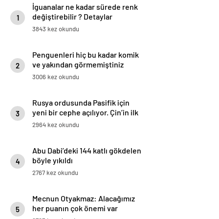
İguanalar ne kadar sürede renk
değiştirebilir ? Detaylar
1
burada…
3843 kez okundu
Penguenleri hiç bu kadar komik
ve yakından görmemiştiniz
2
3006 kez okundu
Rusya ordusunda Pasifik için
yeni bir cephe açılıyor. Çin’in ilk
3
tepkisi!
2964 kez okundu
Abu Dabi’deki 144 katlı gökdelen
böyle yıkıldı
4
2767 kez okundu
Mecnun Otyakmaz: Alacağımız
her puanın çok önemi var
5