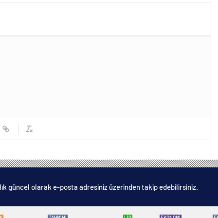
lık güncel olarak e-posta adresiniz üzerinden takip edebilirsiniz.
K
TAHMİNİ
LİG
EKONOMİ
E