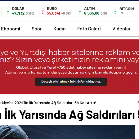
DOLAR
EURO
ALTIN
BITCOIN
47,7132
55,0341
6.535,06
%
0.16%
-0.01%
0,65
Ekonomi
Spor
Kadın
Foto Galeri
Videolar
rkiye’de 2024’ün İlk Yarısında Ağ Saldırıları 54 Kat Arttı!
İlk Yarısında Ağ Saldırıları 