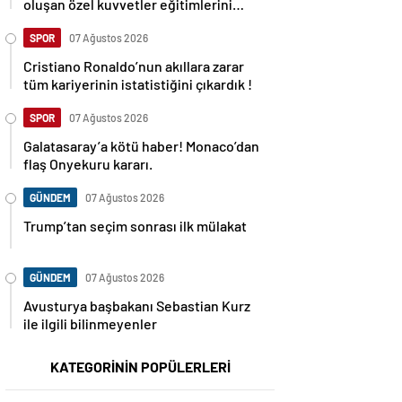
oluşan özel kuvvetler eğitimlerini
başlattı.
SPOR
07 Ağustos 2026
Cristiano Ronaldo’nun akıllara zarar
tüm kariyerinin istatistiğini çıkardık !
SPOR
07 Ağustos 2026
Galatasaray’a kötü haber! Monaco’dan
flaş Onyekuru kararı.
GÜNDEM
07 Ağustos 2026
Trump’tan seçim sonrası ilk mülakat
GÜNDEM
07 Ağustos 2026
Avusturya başbakanı Sebastian Kurz
ile ilgili bilinmeyenler
KATEGORİNİN POPÜLERLERİ