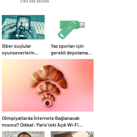
2763 kez okundu
Siber suçlular
Yaz sporları için
oyunseverlerin
gerekli depolama
peşinde
çözümleri
Olimpiyatlarda İnternete Bağlanacak
mısınız? Dikkat: Paris’teki Açık Wi-Fi
Ağlarının %25’i Güvenli Değil!