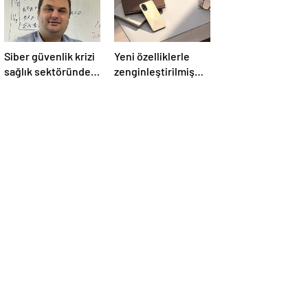
Siber güvenlik krizi
Yeni özelliklerle
sağlık sektöründe
zenginleştirilmiş
yaşansaydı neler
OPPO A38 satışta
olurdu