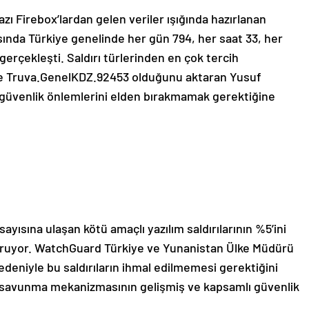
ı Firebox’lardan gelen veriler ışığında hazırlanan
sında Türkiye genelinde her gün 794, her saat 33, her
ı gerçekleşti. Saldırı türlerinden en çok tercih
ve Truva.GenelKDZ.92453 olduğunu aktaran Yusuf
güvenlik önlemlerini elden bırakmamak gerektiğine
sayısına ulaşan kötü amaçlı yazılım saldırılarının %5’ini
uşturuyor. WatchGuard Türkiye ve Yunanistan Ülke Müdürü
deniyle bu saldırıların ihmal edilmemesi gerektiğini
çlü savunma mekanizmasının gelişmiş ve kapsamlı güvenlik