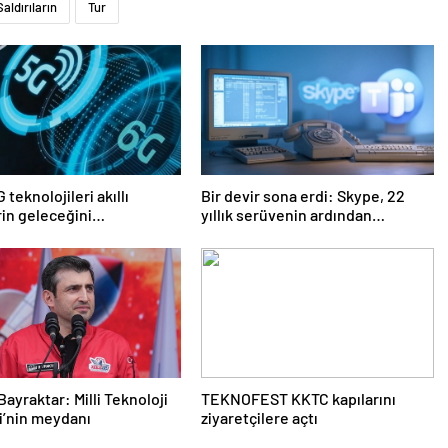
Saldırıların
Tur
 teknolojileri akıllı
Bir devir sona erdi: Skype, 22
rin geleceğini
yıllık serüvenin ardından
ndirecek
kapatıldı
Bayraktar: Milli Teknoloji
TEKNOFEST KKTC kapılarını
i’nin meydanı
ziyaretçilere açtı