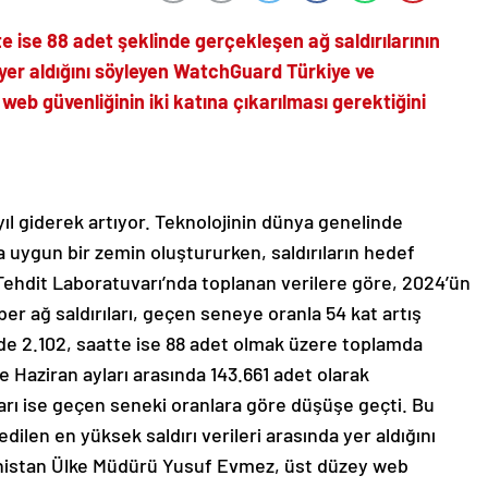
 ise 88 adet şeklinde gerçekleşen ağ saldırılarının
yer aldığını söyleyen WatchGuard Türkiye ve
b güvenliğinin iki katına çıkarılması gerektiğini
 yıl giderek artıyor. Teknolojinin dünya genelinde
ha uygun bir zemin oluştururken, saldırıların hedef
 Tehdit Laboratuvarı’nda toplanan verilere göre, 2024’ün
ber ağ saldırıları, geçen seneye oranla 54 kat artış
ünde 2.102, saatte ise 88 adet olmak üzere toplamda
ve Haziran ayları arasında 143.661 adet olarak
ları ise geçen seneki oranlara göre düşüşe geçti. Bu
dilen en yüksek saldırı verileri arasında yer aldığını
nistan Ülke Müdürü Yusuf Evmez, üst düzey web