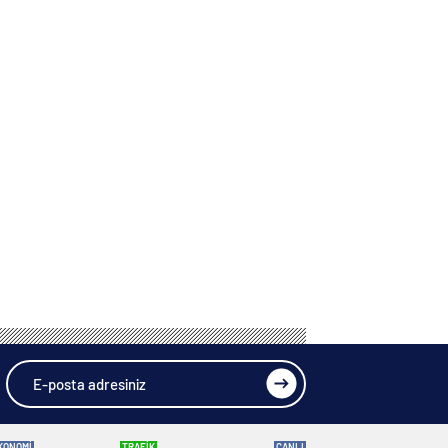
KONOMİ
TRAFİK
CANLI