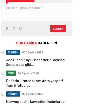
GÖNDER
SON DAKİKA
HABERLERİ
GÜNDEM
07 Ağustos 2026
Joe Biden 6 aylık hedeflerini açıkladı.
Senato buz gibi…
SPOR
07 Ağustos 2026
En fazla kızaran takım Antalyaspor!
Tam 5 futbolcu….
GÜNDEM
07 Ağustos 2026
Norweç silahlı kuvvetleri kadınlardan