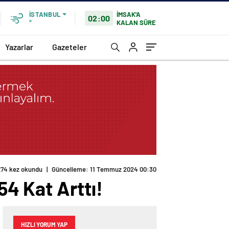
İMSAK'A
İSTANBUL
02:00
KALAN SÜRE
°
Yazarlar
Gazeteler
274 kez okundu
|
Güncelleme: 11 Temmuz 2024 00:30
54 Kat Arttı!
HIZLI YORUM YAP