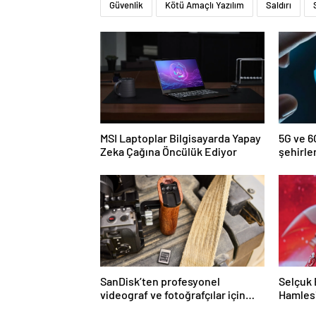
Güvenlik
Kötü Amaçlı Yazılım
Saldırı
MSI Laptoplar Bilgisayarda Yapay
5G ve 6G
Zeka Çağına Öncülük Ediyor
şehirle
şekille
SanDisk’ten profesyonel
Selçuk 
videograf ve fotoğrafçılar için
Hamles
yeni depolama çözümleri