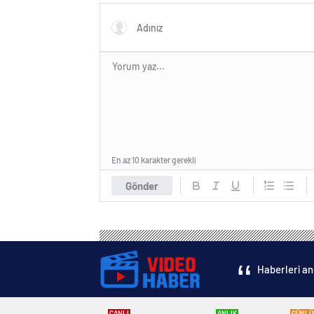
En az 10 karakter gerekli
Gönder
Haberleri an
CANLI
ANLIK
GÜNLÜ