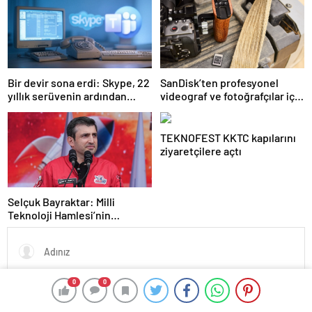
Bir devir sona erdi: Skype, 22
SanDisk’ten profesyonel
yıllık serüvenin ardından
videograf ve fotoğrafçılar için
kapatıldı
yeni depolama çözümleri
TEKNOFEST KKTC kapılarını
ziyaretçilere açtı
Selçuk Bayraktar: Milli
Teknoloji Hamlesi’nin
meydanı
0
0