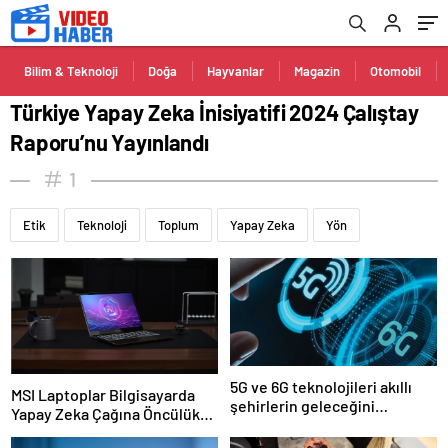
Bilim & Teknoloji
Doğa
Hayvanlar
Magazin
Otomobil
Türkiye Yapay Zeka İnisiyatifi 2024 Çalıştay
Raporu’nu Yayınlandı
1
Etik
Teknoloji
Toplum
Yapay Zeka
Yön
5G ve 6G teknolojileri akıllı
MSI Laptoplar Bilgisayarda
şehirlerin geleceğini
Yapay Zeka Çağına Öncülük
şekillendirecek
Ediyor