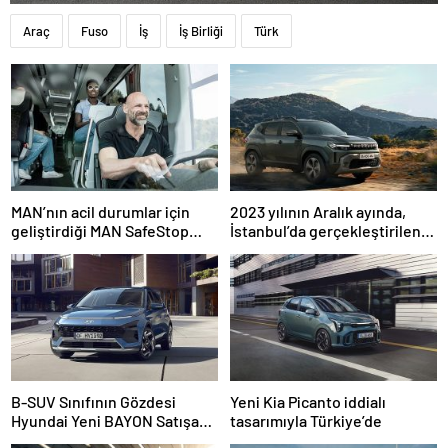
Araç
Fuso
İş
İş Birliği
Türk
MAN’nın acil durumlar için
2023 yılının Aralık ayında,
geliştirdiği MAN SafeStop
İstanbul’da gerçekleştirilen
Assist, otobüs kazalarını
basın toplantısı ile ilk kez
önlemeye yardımcı oluyor
duyurulan Yeni Renault
Duster, Türkiye yollarıyla
buluştu
B-SUV Sınıfının Gözdesi
Yeni Kia Picanto iddialı
Hyundai Yeni BAYON Satışa
tasarımıyla Türkiye’de
Sunuldu.