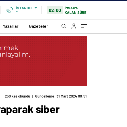
İMSAK'A
İSTANBUL
02:00
KALAN SÜRE
°
Yazarlar
Gazeteler
250 kez okundu
|
Güncelleme: 31 Mart 2024 00:51
 yaparak siber