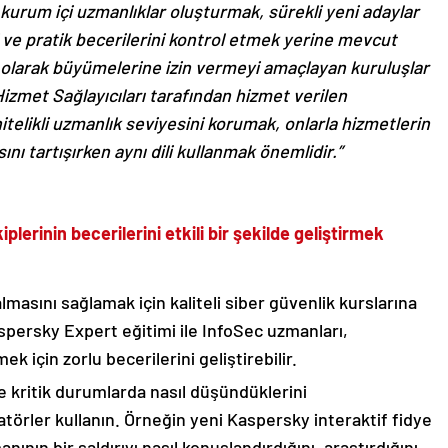
 kurum içi uzmanlıklar oluşturmak, sürekli yeni adaylar
 ve pratik becerilerini kontrol etmek yerine mevcut
l olarak büyümelerine izin vermeyi amaçlayan kuruluşlar
en Hizmet Sağlayıcıları tarafından hizmet verilen
itelikli uzmanlık seviyesini korumak, onlarla hizmetlerin
ı tartışırken aynı dili kullanmak önemlidir.”
lerinin becerilerini etkili bir şekilde geliştirmek
lmasını sağlamak için kaliteli siber güvenlik kurslarına
spersky Expert eğitimi ile InfoSec uzmanları,
ek için zorlu becerilerini geliştirebilir.
e kritik durumlarda nasıl düşündüklerini
atörler kullanın. Örneğin yeni Kaspersky interaktif fidye
nının bir saldırıyı nasıl konuşlandırdığını, araştırdığını