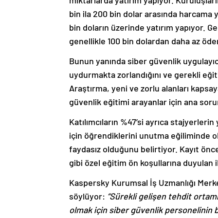
miktarlarda yatırım yapıyor. Kuruluşların
bin ila 200 bin dolar arasında harcama y
bin doların üzerinde yatırım yapıyor. Ger
genellikle 100 bin dolardan daha az ödem
Bunun yanında siber güvenlik uygulayıcı
uydurmakta zorlandığını ve gerekli eği
Araştırma, yeni ve zorlu alanları kapsa
güvenlik eğitimi arayanlar için ana sor
Katılımcıların %47’si ayrıca stajyerlerin 
için öğrendiklerini unutma eğiliminde old
faydasız olduğunu belirtiyor. Kayıt ön
gibi özel eğitim ön koşullarına duyulan i
Kaspersky Kurumsal İş Uzmanlığı Merk
söylüyor:
“Sürekli gelişen tehdit ortamı
olmak için siber güvenlik personelinin be