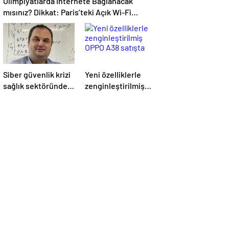
Olimpiyatlarda İnternete Bağlanacak
mısınız? Dikkat: Paris’teki Açık Wi-Fi
Ağlarının %25’i Güvenli Değil!
Siber güvenlik krizi
Yeni özelliklerle
sağlık sektöründe
zenginleştirilmiş
yaşansaydı neler
OPPO A38 satışta
olurdu