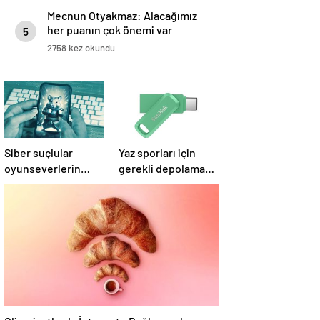
Mecnun Otyakmaz: Alacağımız
her puanın çok önemi var
5
2758 kez okundu
Siber suçlular
Yaz sporları için
oyunseverlerin
gerekli depolama
peşinde
çözümleri