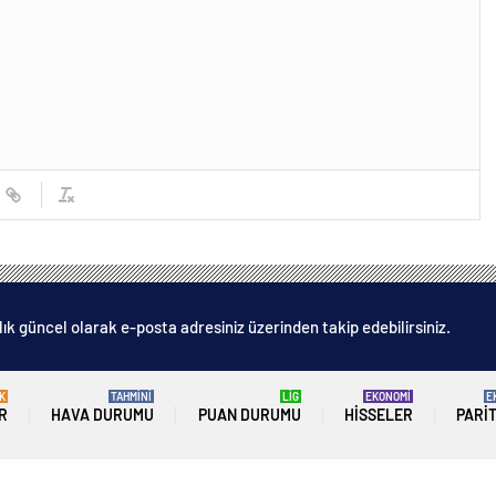
lık güncel olarak e-posta adresiniz üzerinden takip edebilirsiniz.
K
TAHMİNİ
LİG
EKONOMİ
E
R
HAVA DURUMU
PUAN DURUMU
HISSELER
PARI