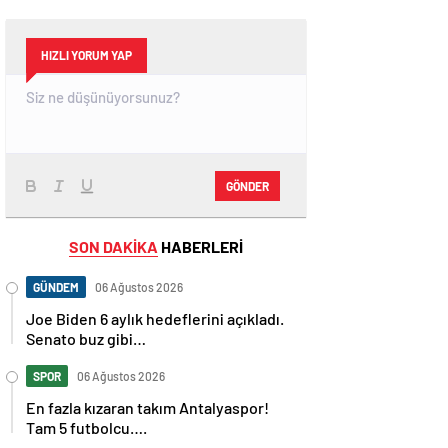
HIZLI YORUM YAP
GÖNDER
SON DAKİKA
HABERLERİ
GÜNDEM
06 Ağustos 2026
Joe Biden 6 aylık hedeflerini açıkladı.
Senato buz gibi…
SPOR
06 Ağustos 2026
En fazla kızaran takım Antalyaspor!
Tam 5 futbolcu….