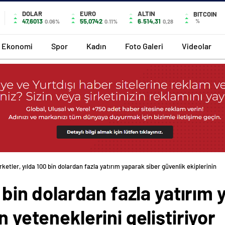
DOLAR
EURO
ALTIN
BITCOIN
47,6013
55,0742
6.514,31
%
0.06%
0.11%
0,28
Ekonomi
Spor
Kadın
Foto Galeri
Videolar
rketler, yılda 100 bin dolardan fazla yatırım yaparak siber güvenlik ekiplerinin
0 bin dolardan fazla yatırım
n yeteneklerini geliştiriyor