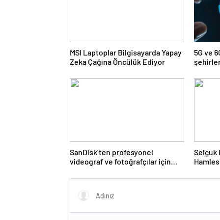
MSI Laptoplar Bilgisayarda Yapay
5G ve 6G
Zeka Çağına Öncülük Ediyor
şehirle
şekille
SanDisk’ten profesyonel
Selçuk 
videograf ve fotoğrafçılar için
Hamles
yeni depolama çözümleri