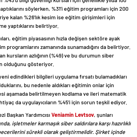
 %43’ü bilgi güvenliği kursları için genellikle yılda 100
aptıklarını söylerken, %31’i eğitim programları için 200
iye kalan %26’lık kesim ise eğitim girişimleri için
e yaptıklarını belirtiyor.
ları, eğitim piyasasının hızla değişen sektöre ayak
tim programlarını zamanında sunamadığını da belirtiyor.
yan kursların azlığının (%49) ve bu durumun siber
un olduğunu gösteriyor.
yeni edindikleri bilgileri uygulama fırsatı bulamadıkları
uklarını, bu nedenle aldıkları eğitimin onlar için
cesi aşamada belirtilmeyen kodlama ve ileri matematik
htiyaç da uygulayıcıların %45’i için sorun teşkil ediyor.
ezi Başkan Yardımcısı
Veniamin Levtsov
, şunları
nda, işletmeler karmaşık siber saldırılara karşı hazırlıklı
cerilerini sürekli olarak geliştirmelidir. Şirket içinde