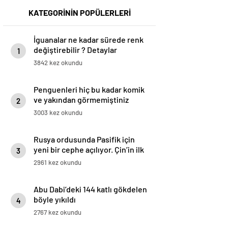
KATEGORİNİN POPÜLERLERİ
İguanalar ne kadar sürede renk
değiştirebilir ? Detaylar
1
burada…
3842 kez okundu
Penguenleri hiç bu kadar komik
ve yakından görmemiştiniz
2
3003 kez okundu
Rusya ordusunda Pasifik için
yeni bir cephe açılıyor. Çin’in ilk
3
tepkisi!
2961 kez okundu
Abu Dabi’deki 144 katlı gökdelen
böyle yıkıldı
4
2767 kez okundu