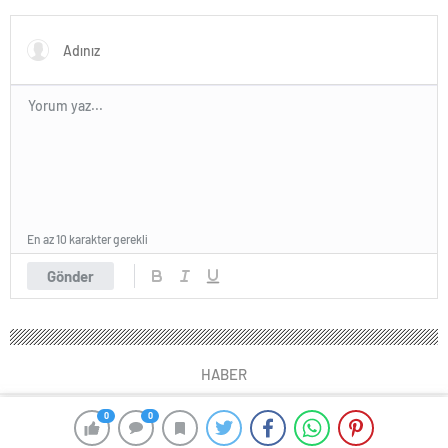
kazanmayı hedefliyor
Gelecek Nesillere Miras
Bırakıyor
En az 10 karakter gerekli
Gönder
HABER
0
0