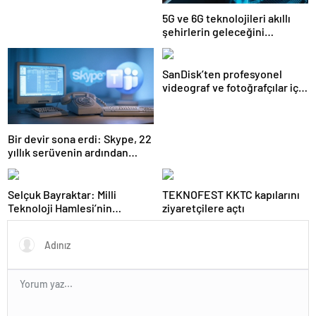
5G ve 6G teknolojileri akıllı
şehirlerin geleceğini
şekillendirecek
SanDisk’ten profesyonel
videograf ve fotoğrafçılar için
yeni depolama çözümleri
Bir devir sona erdi: Skype, 22
yıllık serüvenin ardından
kapatıldı
Selçuk Bayraktar: Milli
TEKNOFEST KKTC kapılarını
Teknoloji Hamlesi’nin
ziyaretçilere açtı
meydanı