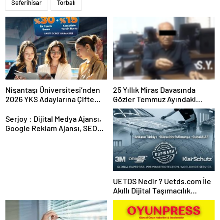
Seferihisar
Torbalı
Nişantaşı Üniversitesi’nden
25 Yıllık Miras Davasında
2026 YKS Adaylarına Çifte
Gözler Temmuz Ayındaki
Güvence: Sabit Ücret ve
Karar Duruşmasına Çevrildi
Kesintisiz Burs
Serjoy : Dijital Medya Ajansı,
Google Reklam Ajansı, SEO
Ajansı ve Web Tasarım Ajansı
UETDS Nedir ? Uetds.com İle
Akıllı Dijital Taşımacılık
Yazılımı