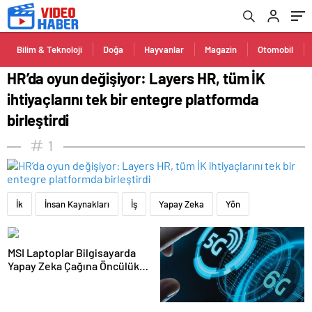
birleştirdi
Bilim & Teknoloji
Doğa
Hayvanlar
Magazin
Otomobil
HR’da oyun değişiyor: Layers HR, tüm İK
ihtiyaçlarını tek bir entegre platformda
birleştirdi
1
İk
İnsan Kaynakları
İş
Yapay Zeka
Yön
MSI Laptoplar Bilgisayarda
Yapay Zeka Çağına Öncülük
Ediyor