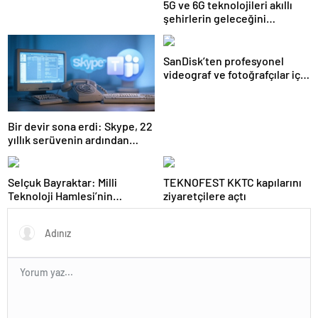
5G ve 6G teknolojileri akıllı
şehirlerin geleceğini
şekillendirecek
SanDisk’ten profesyonel
videograf ve fotoğrafçılar için
yeni depolama çözümleri
Bir devir sona erdi: Skype, 22
yıllık serüvenin ardından
kapatıldı
Selçuk Bayraktar: Milli
TEKNOFEST KKTC kapılarını
Teknoloji Hamlesi’nin
ziyaretçilere açtı
meydanı