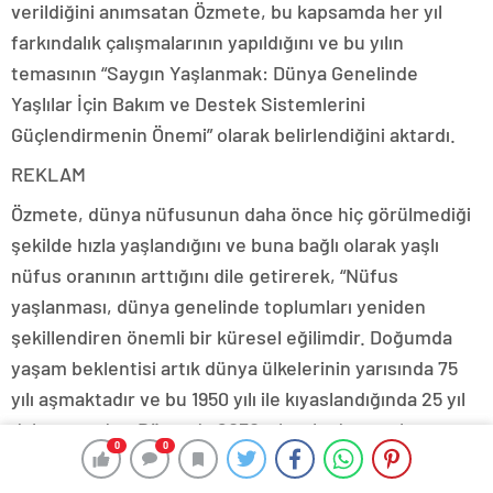
verildiğini anımsatan Özmete, bu kapsamda her yıl
farkındalık çalışmalarının yapıldığını ve bu yılın
temasının “Saygın Yaşlanmak: Dünya Genelinde
Yaşlılar İçin Bakım ve Destek Sistemlerini
Güçlendirmenin Önemi” olarak belirlendiğini aktardı.
REKLAM
Özmete, dünya nüfusunun daha önce hiç görülmediği
şekilde hızla yaşlandığını ve buna bağlı olarak yaşlı
nüfus oranının arttığını dile getirerek, “Nüfus
yaşlanması, dünya genelinde toplumları yeniden
şekillendiren önemli bir küresel eğilimdir. Doğumda
yaşam beklentisi artık dünya ülkelerinin yarısında 75
yılı aşmaktadır ve bu 1950 yılı ile kıyaslandığında 25 yıl
daha uzundur. Dünyada 2030 yılına kadar, yaşlı
0
0
nüfusunun genç nüfusu geride bırakması ve bu artışın
gelişmekte olan ülkelerde daha hızlı olması