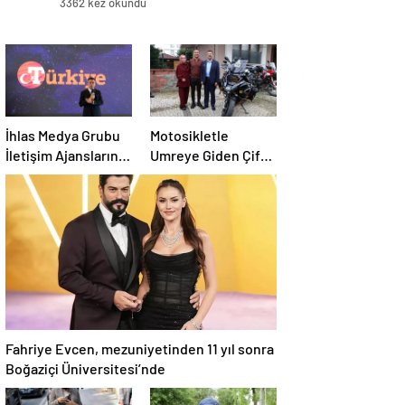
3362 kez okundu
İhlas Medya Grubu
Motosikletle
İletişim Ajanslarını
Umreye Giden Çift
Ağırladı
25 Gün Sonra Dönüş
Yaptı
Fahriye Evcen, mezuniyetinden 11 yıl sonra
Boğaziçi Üniversitesi’nde