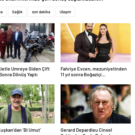
za
Sağlık
son dakika
Ulaşım
letle Umreye Giden Çift
Fahriye Evcen, mezuniyetinden
Sonra Dönüş Yaptı
11 yıl sonra Boğaziçi
Üniversitesi’nde
Kuşkan’dan ‘Bi Umut’
Gerard Depardieu Cinsel