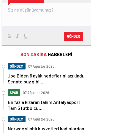
GÖNDER
SON DAKİKA
HABERLERİ
GÜNDEM
07 Ağustos 2026
Joe Biden 6 aylık hedeflerini açıkladı.
Senato buz gibi…
SPOR
07 Ağustos 2026
En fazla kızaran takım Antalyaspor!
Tam 5 futbolcu….
GÜNDEM
07 Ağustos 2026
Norweç silahlı kuvvetleri kadınlardan