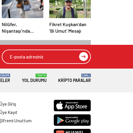
Nilüfer,
Fikret Kuşkan’dan
Nişantaşı’nda
‘Bi Umut’ Mesajı
Maskeyle
Görüntülendi
KONOMİ
TRAFİK
CANLI
TELER
YOL DURUMU
KRIPTO PARALAR
Üye Giriş
Üye Kayıt
Şifremi Unuttum