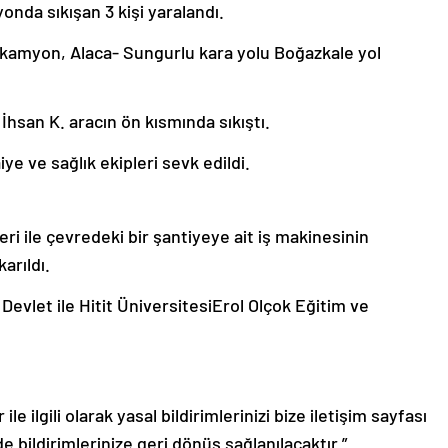
nda sıkışan 3 kişi yaralandı.
ı kamyon, Alaca- Sungurlu kara yolu Boğazkale yol
İhsan K. aracın ön kısmında sıkıştı.
ye ve sağlık ekipleri sevk edildi.
eri ile çevredeki bir şantiyeye ait iş makinesinin
arıldı.
 Devlet ile Hitit ÜniversitesiErol Olçok Eğitim ve
le ilgili olarak yasal bildirimlerinizi bize iletişim sayfası
de bildirimlerinize geri dönüş sağlanılacaktır.”