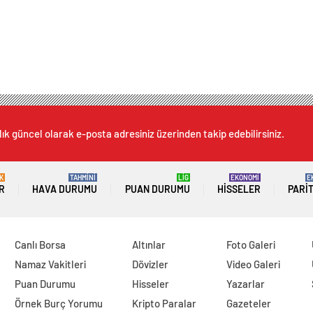
lık güncel olarak e-posta adresiniz üzerinden takip edebilirsiniz.
K
TAHMİNİ
LİG
EKONOMİ
E
R
HAVA DURUMU
PUAN DURUMU
HISSELER
PARI
Canlı Borsa
Altınlar
Foto Galeri
Namaz Vakitleri
Dövizler
Video Galeri
Puan Durumu
Hisseler
Yazarlar
Örnek Burç Yorumu
Kripto Paralar
Gazeteler