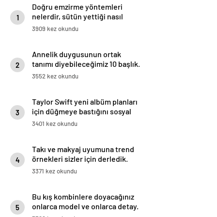
Doğru emzirme yöntemleri
nelerdir, sütün yettiği nasıl
1
anlaşılır?
3909 kez okundu
Annelik duygusunun ortak
tanımı diyebileceğimiz 10 başlık.
2
3552 kez okundu
Taylor Swift yeni albüm planları
için düğmeye bastığını sosyal
3
medyadan duyurdu!
3401 kez okundu
Takı ve makyaj uyumuna trend
örnekleri sizler için derledik.
4
3371 kez okundu
Bu kış kombinlere doyacağınız
onlarca model ve onlarca detay.
5