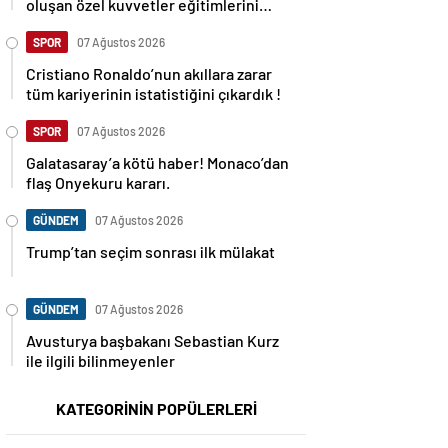
oluşan özel kuvvetler eğitimlerini
başlattı.
SPOR
07 Ağustos 2026
Cristiano Ronaldo’nun akıllara zarar
tüm kariyerinin istatistiğini çıkardık !
SPOR
07 Ağustos 2026
Galatasaray’a kötü haber! Monaco’dan
flaş Onyekuru kararı.
GÜNDEM
07 Ağustos 2026
Trump’tan seçim sonrası ilk mülakat
GÜNDEM
07 Ağustos 2026
Avusturya başbakanı Sebastian Kurz
ile ilgili bilinmeyenler
KATEGORİNİN POPÜLERLERİ