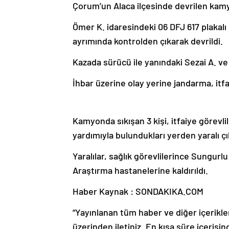
Çorum’un Alaca ilçesinde devrilen kamyo
Ömer K. idaresindeki 06 DFJ 617 plakal
ayrımında kontrolden çıkarak devrildi.
Kazada sürücü ile yanındaki Sezai A. ve 
İhbar üzerine olay yerine jandarma, itfai
Kamyonda sıkışan 3 kişi, itfaiye görevlil
yardımıyla bulundukları yerden yaralı çık
Yaralılar, sağlık görevlilerince Sungurlu
Araştırma hastanelerine kaldırıldı.
Haber Kaynak : SONDAKIKA.COM
“Yayınlanan tüm haber ve diğer içerikler i
üzerinden iletiniz. En kısa süre içerisin