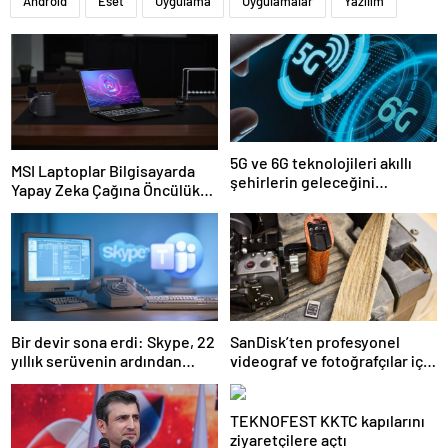
Android
Eset
Uygulama
Uygulamalar
Yazılım
5G ve 6G teknolojileri akıllı
MSI Laptoplar Bilgisayarda
şehirlerin geleceğini
Yapay Zeka Çağına Öncülük
şekillendirecek
Ediyor
Bir devir sona erdi: Skype, 22
SanDisk’ten profesyonel
yıllık serüvenin ardından
videograf ve fotoğrafçılar için
kapatıldı
yeni depolama çözümleri
TEKNOFEST KKTC kapılarını
ziyaretçilere açtı