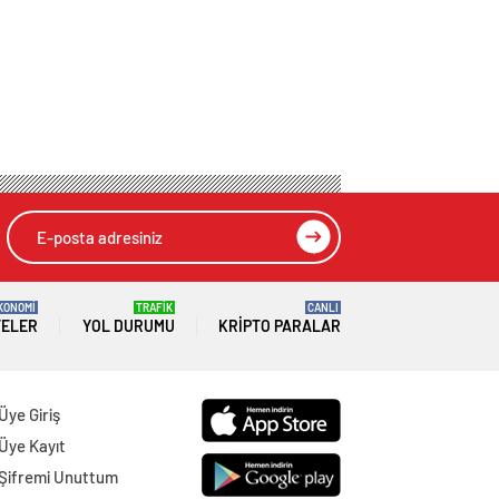
KONOMİ
TRAFİK
CANLI
TELER
YOL DURUMU
KRIPTO PARALAR
Üye Giriş
Üye Kayıt
Şifremi Unuttum