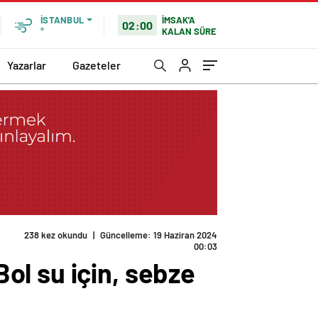
İMSAK'A
İSTANBUL
02:00
KALAN SÜRE
°
Yazarlar
Gazeteler
238 kez okundu
|
Güncelleme: 19 Haziran 2024
00:03
ol su için, sebze