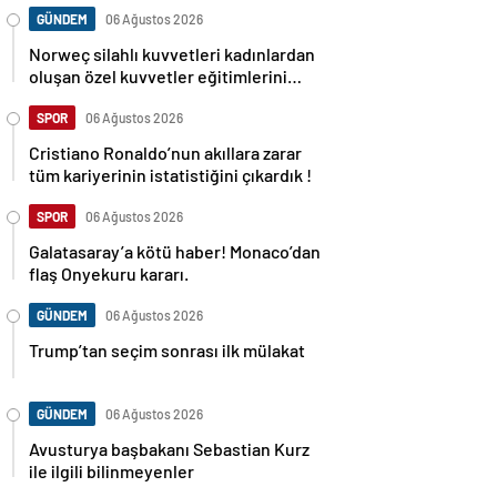
GÜNDEM
06 Ağustos 2026
Norweç silahlı kuvvetleri kadınlardan
oluşan özel kuvvetler eğitimlerini
başlattı.
SPOR
06 Ağustos 2026
Cristiano Ronaldo’nun akıllara zarar
tüm kariyerinin istatistiğini çıkardık !
SPOR
06 Ağustos 2026
Galatasaray’a kötü haber! Monaco’dan
flaş Onyekuru kararı.
GÜNDEM
06 Ağustos 2026
Trump’tan seçim sonrası ilk mülakat
GÜNDEM
06 Ağustos 2026
Avusturya başbakanı Sebastian Kurz
ile ilgili bilinmeyenler