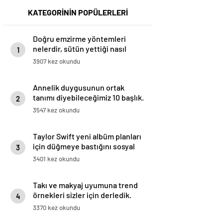
KATEGORİNİN POPÜLERLERİ
Doğru emzirme yöntemleri
nelerdir, sütün yettiği nasıl
1
anlaşılır?
3907 kez okundu
Annelik duygusunun ortak
tanımı diyebileceğimiz 10 başlık.
2
3547 kez okundu
Taylor Swift yeni albüm planları
için düğmeye bastığını sosyal
3
medyadan duyurdu!
3401 kez okundu
Takı ve makyaj uyumuna trend
örnekleri sizler için derledik.
4
3370 kez okundu