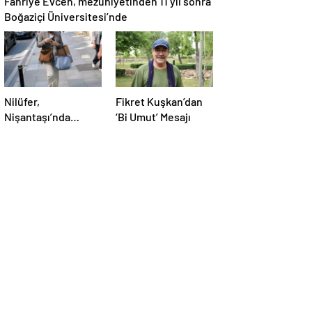
Fahriye Evcen, mezuniyetinden 11 yıl sonra
Boğaziçi Üniversitesi’nde
Nilüfer,
Fikret Kuşkan’dan
Nişantaşı’nda
‘Bi Umut’ Mesajı
Maskeyle
Görüntülendi