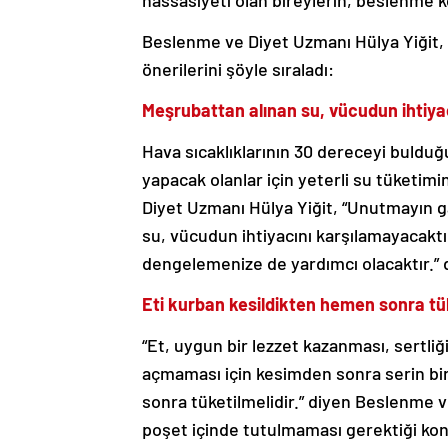
hassasiyeti olan bireylerin, beslenme k
Beslenme ve Diyet Uzmanı Hülya Yiğit, K
önerilerini şöyle sıraladı:
Meşrubattan alınan su, vücudun ihtiya
Hava sıcaklıklarının 30 dereceyi bulduğ
yapacak olanlar için yeterli su tüketi
Diyet Uzmanı Hülya Yiğit, “Unutmayın g
su, vücudun ihtiyacını karşılamayacaktır
dengelemenize de yardımcı olacaktır.” 
Eti kurban kesildikten hemen sonra t
“Et, uygun bir lezzet kazanması, sertli
açmaması için kesimden sonra serin bir
sonra tüketilmelidir.” diyen Beslenme v
poşet içinde tutulmaması gerektiği ko