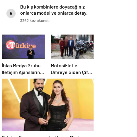
Bu kış kombinlere doyacağınız
onlarca model ve onlarca detay.
5
3362 kez okundu
İhlas Medya Grubu
Motosikletle
İletişim Ajanslarını
Umreye Giden Çift
Ağırladı
25 Gün Sonra Dönüş
Yaptı