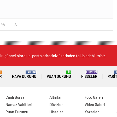
lık güncel olarak e-posta adresiniz üzerinden takip edebilirsiniz.
K
TAHMİNİ
LİG
EKONOMİ
E
R
HAVA DURUMU
PUAN DURUMU
HISSELER
PARI
Canlı Borsa
Altınlar
Foto Galeri
Namaz Vakitleri
Dövizler
Video Galeri
Puan Durumu
Hisseler
Yazarlar