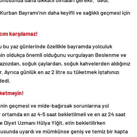
onusunda daha dikkatli olmaları gerekir.” dedi.
urban Bayramı’nın daha keyifli ve sağlıklı geçmesi için
cını karşılamaz!
u bu yaz günlerinde özellikle bayramda yolculuk
minin oldukça önemli olduğunu vurgulayan Beslenme ve
azozdan, soğuk çaylardan, soğuk kahvelerden aldığınız
. Ayrıca günlük en az 2 litre su tüketmek iştahınızı
dedi.
üketmeyin!
ğinin geçmesi ve mide-bağırsak sorunlarına yol
 ortamda en az 4-5 saat bekletilmeli ve en az 24 saat
e Diyet Uzmanı Hülya Yiğit, etin bekletilirken
nusunda uyardı ve mümkünse geniş ve temiz bir kapta