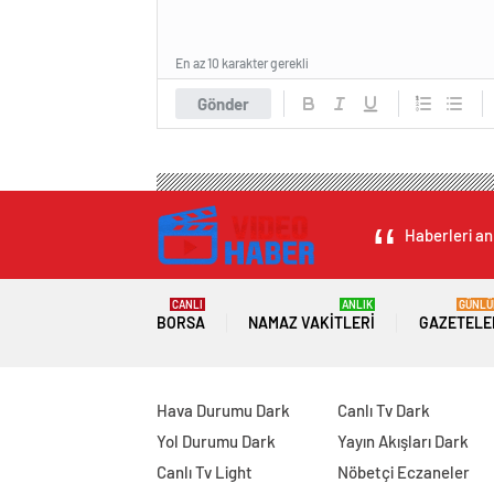
En az 10 karakter gerekli
Gönder
Haberleri an
CANLI
ANLIK
GÜNLÜ
BORSA
NAMAZ VAKITLERI
GAZETELE
Hava Durumu Dark
Canlı Tv Dark
Yol Durumu Dark
Yayın Akışları Dark
Canlı Tv Light
Nöbetçi Eczaneler