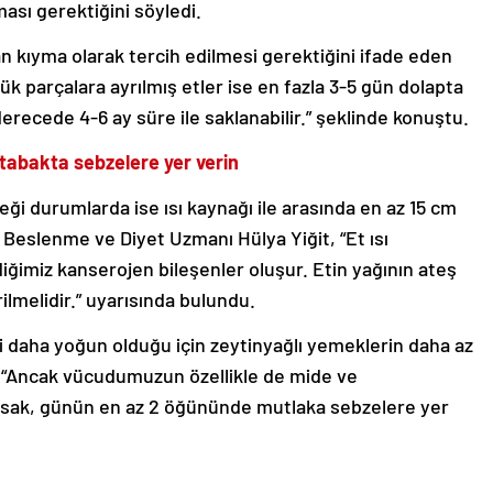
ası gerektiğini söyledi.
 kıyma olarak tercih edilmesi gerektiğini ifade eden
çük parçalara ayrılmış etler ise en fazla 3-5 gün dolapta
erecede 4-6 ay süre ile saklanabilir.” şeklinde konuştu.
 tabakta sebzelere yer verin
eği durumlarda ise ısı kaynağı ile arasında en az 15 cm
Beslenme ve Diyet Uzmanı Hülya Yiğit, “Et ısı
ğimiz kanserojen bileşenler oluşur. Etin yağının ateş
melidir.” uyarısında bulundu.
i daha yoğun olduğu için zeytinyağlı yemeklerin daha az
t, “Ancak vücudumuzun özellikle de mide ve
orsak, günün en az 2 öğününde mutlaka sebzelere yer