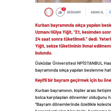
0
BEĞENDİM
ABONE OL
Kurban bayramında sıkça yapılan besl
Uzmanı Hülya Yiğit, “Et, kesimden sonr
24 saat sonra tüketilmeli.” dedi. Yete
Yiğit, sebze tüketiminin ihmal edilmem
bulundu.
Üsküdar Üniversitesi NPİSTANBUL Hast
bayramında sıkça yapılan beslenme hata
Keyifli bir bayram geçirmek için bu öne
Kurban bayramının, kişiler arası iletişi
bolca karşılaşılan dönemler olduğunu h
“Bayram dönemlerinde özellikle koleste