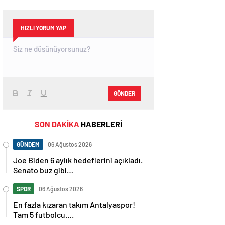
HIZLI YORUM YAP
GÖNDER
SON DAKİKA
HABERLERİ
GÜNDEM
06 Ağustos 2026
Joe Biden 6 aylık hedeflerini açıkladı.
Senato buz gibi…
SPOR
06 Ağustos 2026
En fazla kızaran takım Antalyaspor!
Tam 5 futbolcu….