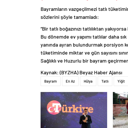
Bayramların vazgeçilmezi tatlı tüketim
sözlerini şöyle tamamladı:
“Bir tatlı boğazınızı tatlılıktan yakıyor
Bu dönemde ev yapımı tatlılar daha sık t
yanında ayran bulundurmak porsiyon kon
tüketiminde miktar ve gün sayısını sını
Sağlıklı ve Huzurlu bir bayram geçirmen
Kaynak: (BYZHA) Beyaz Haber Ajansı
Bayram
En Az
Hülya
Tatlı
Yiğit