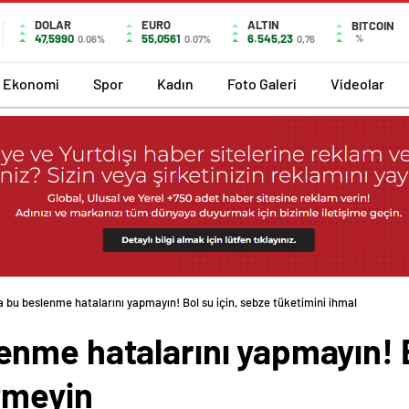
DOLAR
EURO
ALTIN
BITCOIN
47,5990
55,0561
6.545,23
%
0.06%
0.07%
0,76
Ekonomi
Spor
Kadın
Foto Galeri
Videolar
bu beslenme hatalarını yapmayın! Bol su için, sebze tüketimini ihmal
nme hatalarını yapmayın! B
tmeyin