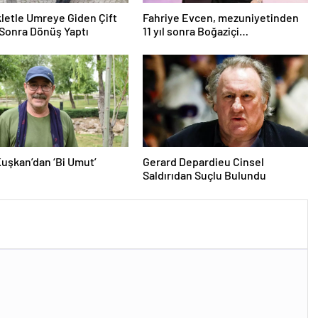
letle Umreye Giden Çift
Fahriye Evcen, mezuniyetinden
Sonra Dönüş Yaptı
11 yıl sonra Boğaziçi
Üniversitesi’nde
Kuşkan’dan ‘Bi Umut’
Gerard Depardieu Cinsel
Saldırıdan Suçlu Bulundu