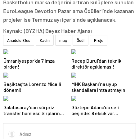
Basketbolun marka değerini artıran kulüplere sunulan
EuroLeague Devotion Pazarlama Ödülleri’nde kazanan
projeler ise Temmuz ayı içerisinde açıklanacak.
Kaynak: (BYZHA) Beyaz Haber Ajansı
Anadolu Efes
Kadın
maç
Ödül
Proje
Ümraniyespor’da 7 imza
Recep Durul’dan teknik
birden!
direktör açıklaması!
Beşiktaş’ta Lorenzo Micelli
MHK Başkanı’na uyup
dönemi!
skandallara imza atmayın
Galatasaray’dan sürpriz
Göztepe Adana’da seri
transfer hamlesi! Sırpların
peşinde! 8 eksik var…
genç yıldızını alıyor…