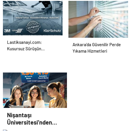
Ajansı ve Web Tasarım Ajansı
Lastiksanayi.com:
UETDS Nedir ? Uetds.com
Ankara’da Güvenilir Perde
Kusursuz Sürüşün
İle Akıllı Dijital Taşımacılık
Yıkama Hizmetleri
Anahtarı: Rot Ayar Makinesi
Yazılımı
ve Hassas Ölçüm
Teknolojileri
Nişantaşı
Üniversitesi’nden
2026 YKS Adaylarına