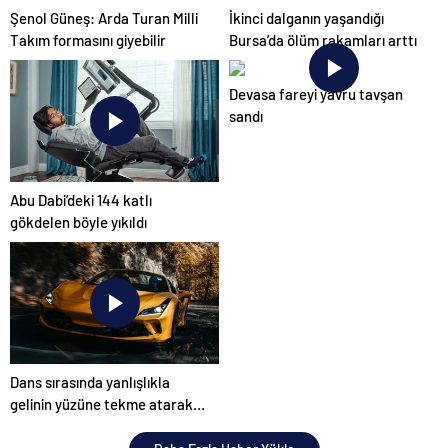
Şenol Güneş: Arda Turan Milli
İkinci dalganın yaşandığı
Takım formasını giyebilir
Bursa’da ölüm rakamları arttı
Devasa fareyi yavru tavşan
sandı
Abu Dabi’deki 144 katlı
gökdelen böyle yıkıldı
Dans sırasında yanlışlıkla
gelinin yüzüne tekme atarak
düğünü mahvetti