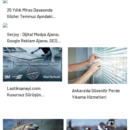
Çifte Güvence: Sabit
25 Yıllık Miras Davasında
Ücret ve Kesintisiz
Gözler Temmuz Ayındaki
Burs
Karar Duruşmasına Çevrildi
Serjoy : Dijital Medya Ajansı,
Google Reklam Ajansı, SEO
Ajansı ve Web Tasarım Ajansı
Lastiksanayi.com:
UETDS Nedir ? Uetds.com
Ankara’da Güvenilir Perde
Kusursuz Sürüşün
İle Akıllı Dijital Taşımacılık
Yıkama Hizmetleri
Anahtarı: Rot Ayar Makinesi
Yazılımı
ve Hassas Ölçüm
Teknolojileri