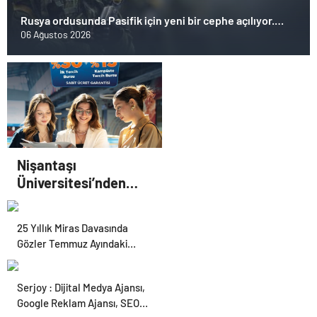
Rusya ordusunda Pasifik için yeni bir cephe açılıyor.
Çin’in ilk tepkisi!
06 Ağustos 2026
Nişantaşı
Üniversitesi’nden
2026 YKS Adaylarına
Çifte Güvence: Sabit
25 Yıllık Miras Davasında
Ücret ve Kesintisiz
Gözler Temmuz Ayındaki
Burs
Karar Duruşmasına Çevrildi
Serjoy : Dijital Medya Ajansı,
Google Reklam Ajansı, SEO