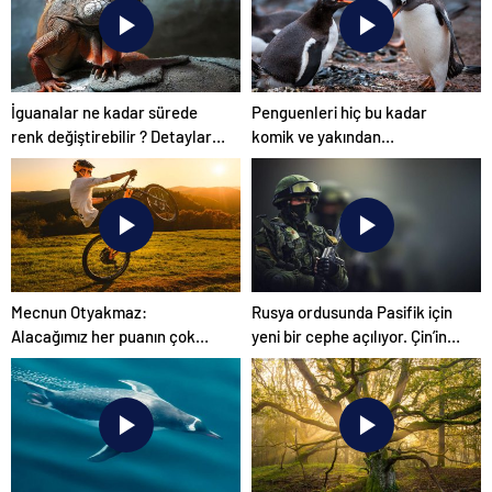
İguanalar ne kadar sürede
Penguenleri hiç bu kadar
renk değiştirebilir ? Detaylar
komik ve yakından
burada…
görmemiştiniz
Mecnun Otyakmaz:
Rusya ordusunda Pasifik için
Alacağımız her puanın çok
yeni bir cephe açılıyor. Çin’in
önemi var
ilk tepkisi!