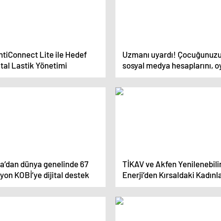
tiConnect Lite ile Hedef
Uzmanı uyardı! Çocuğunuz
ital Lastik Yönetimi
sosyal medya hesaplarını, o
hesaplarını kontrol edin!
sa’dan dünya genelinde 67
TİKAV ve Akfen Yenilenebili
yon KOBİ’ye dijital destek
Enerji’den Kırsaldaki Kadınla
Güvenli Dijitalleşme ve Dijit
Bilinçlendirme Atağı:
“Dijitaldeki Ayak İzimiz Proje