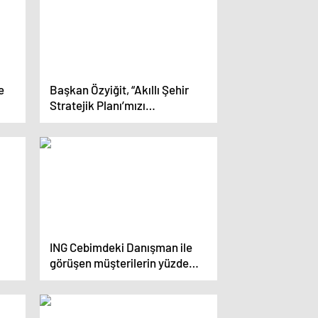
e
Başkan Özyiğit, “Akıllı Şehir
Stratejik Planı’mızı
hazırlıyoruz”
ING Cebimdeki Danışman ile
görüşen müşterilerin yüzde
94’ü hizmetten mutlu