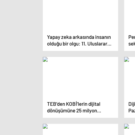
Yapay zeka arkasında insanın
Pe
olduğu bir olgu: 11. Uluslararası
se
İletişim Günleri yuvarlak masa
bu
toplantısı ile sona erdi
TEB’den KOBİ’lerin dijital
Dij
dönüşümüne 25 milyon
Pa
Euro’luk finansman desteği
Ya
Ol