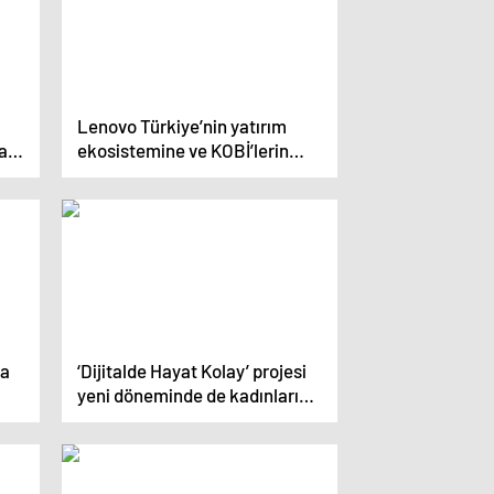
Lenovo Türkiye’nin yatırım
a
ekosistemine ve KOBİ’lerin
ra
dijital dönüşümüne desteği
sürüyor
da
‘Dijitalde Hayat Kolay’ projesi
yeni döneminde de kadınları
dijital dünyaya hazırlıyor