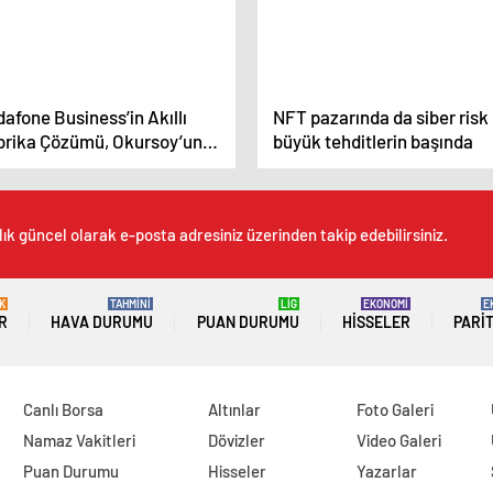
afone Business’in Akıllı
NFT pazarında da siber risk
brika Çözümü, Okursoy’un
büyük tehditlerin başında
imliliğini Yüzde 45 Artırdı
lık güncel olarak e-posta adresiniz üzerinden takip edebilirsiniz.
K
TAHMİNİ
LİG
EKONOMİ
E
R
HAVA DURUMU
PUAN DURUMU
HISSELER
PARI
Canlı Borsa
Altınlar
Foto Galeri
Namaz Vakitleri
Dövizler
Video Galeri
Puan Durumu
Hisseler
Yazarlar