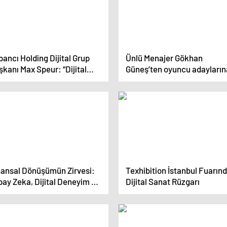
ancı Holding Dijital Grup
Ünlü Menajer Gökhan
kanı Max Speur: “Dijital
Güneş’ten oyuncu adayların
çeklenmenin yolu yapay
uyarı, ‘Merdiven altı ajansla
â altyapısından geçiyor”
dikkat edin!’
nansal Dönüşümün Zirvesi:
Texhibition İstanbul Fuarın
ay Zeka, Dijital Deneyim ve
Dijital Sanat Rüzgarı
dürülebilir Gelecek