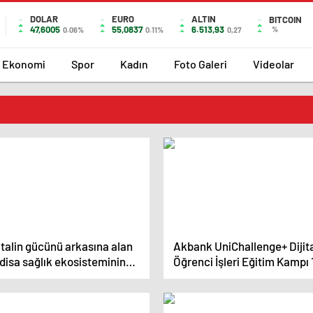
DOLAR
EURO
ALTIN
BITCOIN
47,6005
55,0837
6.513,93
%
0.06%
0.11%
0,27
Ekonomi
Spor
Kadın
Foto Galeri
Videolar
italin gücünü arkasına alan
Akbank UniChallenge+ Dijit
disa sağlık ekosisteminin
Öğrenci İşleri Eğitim Kampı 
ni oyuncusu oldu
Yılını Tamamladı