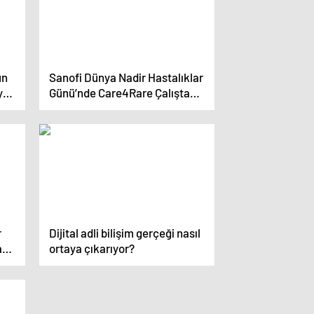
un
Sanofi Dünya Nadir Hastalıklar
yun
Günü’nde Care4Rare Çalıştay
Raporu’nu Yayınladı
r
Dijital adli bilişim gerçeği nasıl
rı
ortaya çıkarıyor?
al
si”