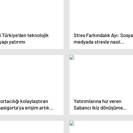
 Türkiye’den teknolojik
Stres Farkındalık Ayı: Sosya
yapı yatırımı
medyada stresle nasıl
mücadele edilir?
ortacılığı kolaylaştıran
Yatırımlarına hız veren
asigorta’ya erişim artık
Sabancı ikiz dönüşüme
ha kolay
öncülük etmeyi sürdürüyor