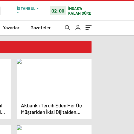
İMSAK'A
İSTANBUL
02:00
KALAN SÜRE
°
Yazarlar
Gazeteler
al
Akbank’ı Tercih Eden Her Üç
10.
Müşteriden İkisi Dijitalden
Geliyor