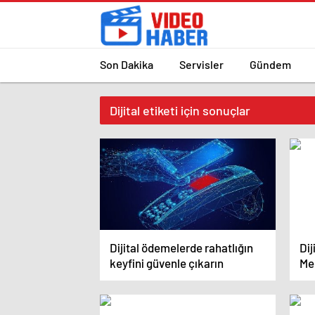
Son Dakika
Servisler
Gündem
Dijital etiketi için sonuçlar
Dijital ödemelerde rahatlığın
Dij
keyfini güvenle çıkarın
Me
ye