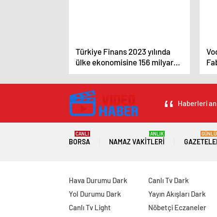
Türkiye Finans 2023 yılında
Vod
ülke ekonomisine 156 milyar
Fa
liralık destek sağladı
Ver
Haberleri an
CANLI
ANLIK
GÜNLÜ
BORSA
NAMAZ VAKITLERI
GAZETELE
Hava Durumu Dark
Canlı Tv Dark
Yol Durumu Dark
Yayın Akışları Dark
Canlı Tv Light
Nöbetçi Eczaneler