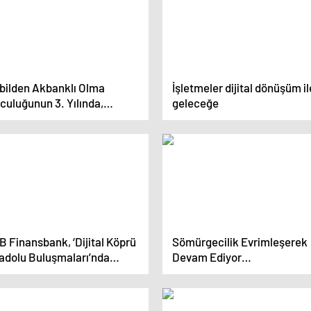
bilden Akbanklı Olma
İşletmeler dijital dönüşüm il
culuğunun 3. Yılında,
geleceğe
yonlar Akbank’ı Tercih Etti
 Finansbank, ‘Dijital Köprü
Sömürgecilik Evrimleşerek
adolu Buluşmaları’nda
Devam Ediyor…
na reel sektör temsilcileri
 bir araya geldi.