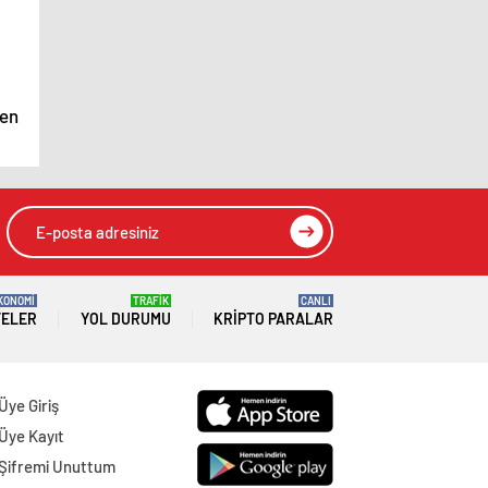
 en
KONOMİ
TRAFİK
CANLI
TELER
YOL DURUMU
KRIPTO PARALAR
Üye Giriş
Üye Kayıt
Şifremi Unuttum