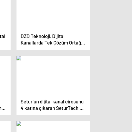
tal
DZD Teknoloji, Dijital
Kanallarda Tek Çözüm Ortağı
olma hedefi ile, DoKa – bulut
tabanlı uçtan uca kanal
çözümünü hayata geçirdi.
Setur’un dijital kanal cirosunu
n
4 katına çıkaran SeturTech,
vam
Turizm 5.0 dönüşümüne hazır