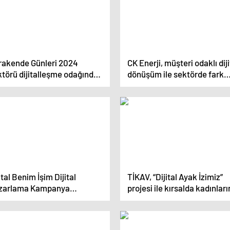
rakende Günleri 2024
CK Enerji, müşteri odaklı diji
ktörü dijitalleşme odağında
dönüşüm ile sektörde fark
luşturuyor
yaratıyor
ital Benim İşim Dijital
TİKAV, “Dijital Ayak İzimiz”
zarlama Kampanya
projesi ile kırsalda kadınları
rışması’nda Kazananlar Belli
eğitimini desteklemeye de
du
ediyor