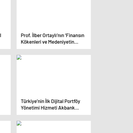
l
Prof. İlber Ortaylı’nın ‘Finansın
Kökenleri ve Medeniyetin
Yükselişi’ Oturumu Bayram
Sonrası IFW’24’te
Türkiye’nin İlk Dijital Portföy
Yönetimi Hizmeti Akbank
Mobil’de!