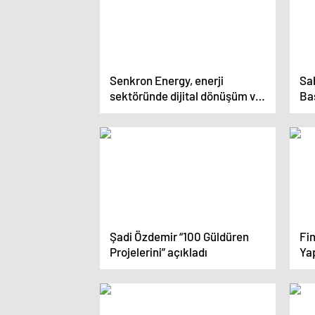
Senkron Energy, enerji
Sab
sektöründe dijital dönüşüm ve
Baş
sürdürülebilirlik alanında
öl
uluslararası öncü olmaya hazır
zek
Şadi Özdemir “100 Güldüren
Fi
Projelerini” açıkladı
Yap
Sür