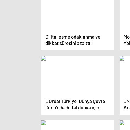
Dijitalleşme odaklanma ve
Mo
dikkat süresini azalttı!
Yol
Mil
L’Oréal Türkiye, Dünya Çevre
QNB
Günü’nde dijital dünya için
An
farkındalık yaratıyor
Ada
ile