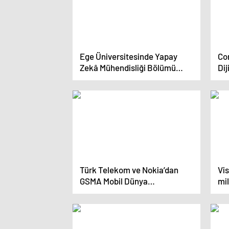
Ege Üniversitesinde Yapay
Con
Zekâ Mühendisliği Bölümü
Dij
açıldı
Türk Telekom ve Nokia’dan
Vi
GSMA Mobil Dünya
mil
Kongresi’nde 6G deneyimi